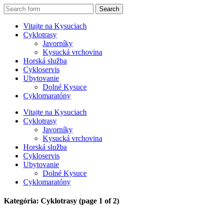
Vitajte na Kysuciach
Cyklotrasy
Javorníky
Kysucká vrchovina
Horská služba
Cykloservis
Ubytovanie
Dolné Kysuce
Cyklomaratóny
Vitajte na Kysuciach
Cyklotrasy
Javorníky
Kysucká vrchovina
Horská služba
Cykloservis
Ubytovanie
Dolné Kysuce
Cyklomaratóny
Kategória: Cyklotrasy
(page 1 of 2)