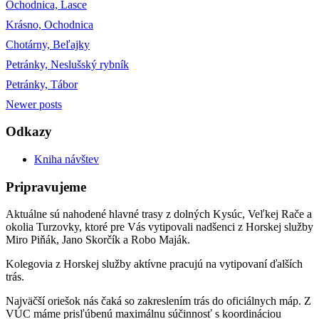
Ochodnica, Lasce
Krásno, Ochodnica
Chotárny, Beľajky
Petránky, Neslušský rybník
Petránky, Tábor
Newer
posts
Odkazy
Kniha návštev
Pripravujeme
Aktuálne sú nahodené hlavné trasy z dolných Kysúc, Veľkej Rače a
okolia Turzovky, ktoré pre Vás vytipovali nadšenci z Horskej služby
Miro Piňák, Jano Skorčík a Robo Maják.
Kolegovia z Horskej služby aktívne pracujú na vytipovaní ďalších
trás.
Najväčší oriešok nás čaká so zakreslením trás do oficiálnych máp. Z
VÚC máme prisľúbenú maximálnu súčinnosť s koordináciou