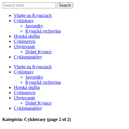
Get 30% off your first purchase
Got it!
Vitajte na Kysuciach
Cyklotrasy
Javorníky
Kysucká vrchovina
Horská služba
Cykloservis
Ubytovanie
Dolné Kysuce
Cyklomaratóny
Vitajte na Kysuciach
Cyklotrasy
Javorníky
Kysucká vrchovina
Horská služba
Cykloservis
Ubytovanie
Dolné Kysuce
Cyklomaratóny
Kategória: Cyklotrasy
(page 2 of 2)